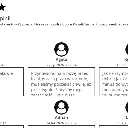
pinii
d klientów Pyszne.pl, którzy zamówili z Cuore Pizza&Cucina. Chcesz wiedzieć wi
Agata
K
2:45
22 lip 2026 o 11:54
16 maj
rakowie
Przyniesiono nam pizzę przed
Jak na rzymsk
lokal, gorąca pizza w kartonie,
dobrej jakości
musieliśmy poczekać chwilę, aż
minus do wyp
przestygnie, żebyśmy mogli
mocno przyp
zacząć jeść. Obie pizzę
”pilnujcie teg
absolutnie wspaniałe,
Pierwszy i na
nieoczywiste połączenia
raz zawitam ;
smakowe. Bardzo smacznie, na
pewno wrócimy!
Adrian
Ł
9:32
14 lut 2026 o 18:37
11 gru