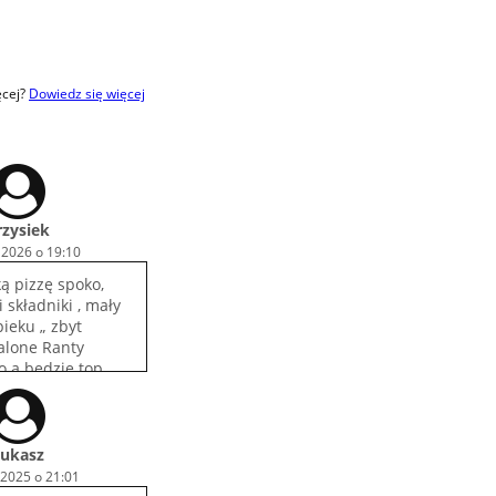
ęcej?
Dowiedz się więcej
rzysiek
 2026 o 19:10
ą pizzę spoko,
 składniki , mały
ieku „ zbyt
alone Ranty
o a będzie top .
 pewno nie ostatni
)
ukasz
 2025 o 21:01